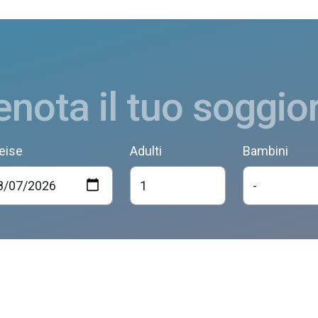
enota il tuo soggio
eise
Adulti
Bambini