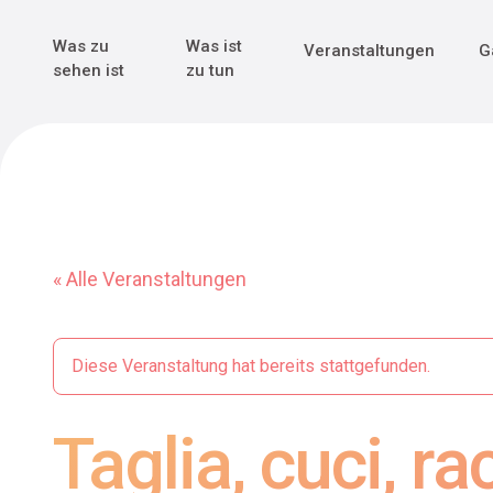
Genuss & Tr
Erster Weltk
Alle sehen
Alle sehen
Was zu
Was ist
Veranstaltungen
G
Main Navigation
sehen ist
zu tun
« Alle Veranstaltungen
Diese Veranstaltung hat bereits stattgefunden.
Taglia, cuci, r