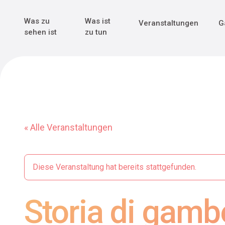
Genuss & Tr
Erster Weltk
Alle sehen
Alle sehen
Was zu
Was ist
Veranstaltungen
G
Main Navigation
sehen ist
zu tun
« Alle Veranstaltungen
Diese Veranstaltung hat bereits stattgefunden.
Storia di gamb