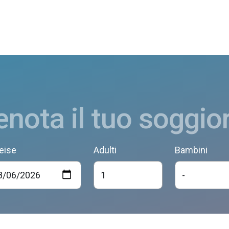
enota il tuo soggio
eise
Adulti
Bambini