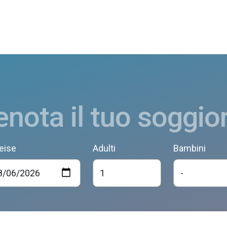
enota il tuo soggio
eise
Adulti
Bambini