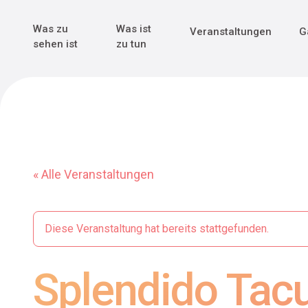
Genuss & Tr
Erster Weltk
Alle sehen
Alle sehen
Was zu
Was ist
Veranstaltungen
G
Main Navigation
sehen ist
zu tun
« Alle Veranstaltungen
Diese Veranstaltung hat bereits stattgefunden.
Splendido Tac