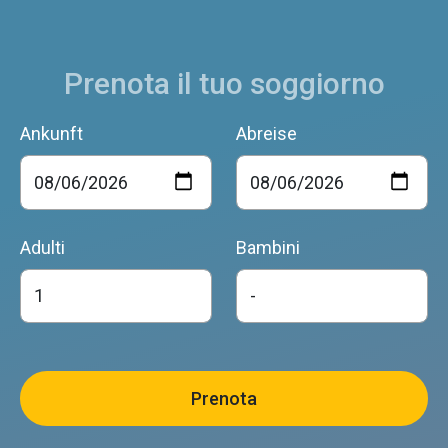
Prenota il tuo soggiorno
Ankunft
Abreise
Adulti
Bambini