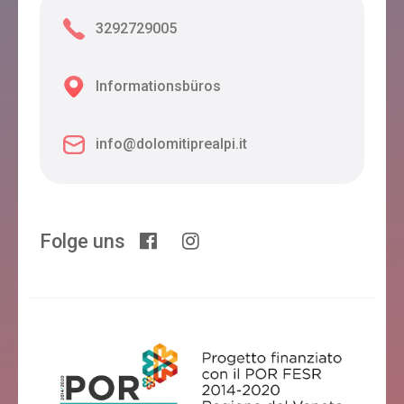
3292729005
Informationsbüros
info@dolomitiprealpi.it
Folge uns