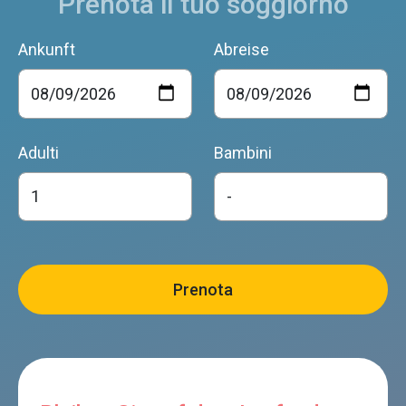
Prenota il tuo soggiorno
Ankunft
Abreise
Adulti
Bambini