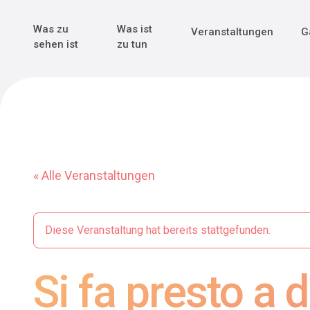
Genuss & Tr
Erster Weltk
Alle sehen
Alle sehen
Was zu
Was ist
Veranstaltungen
G
Main Navigation
sehen ist
zu tun
« Alle Veranstaltungen
Diese Veranstaltung hat bereits stattgefunden.
Si fa presto a d