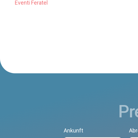
Eventi Feratel
Pr
Ankunft
Abr