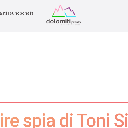
adition
rieg
astfreundschaft
ire spia di Toni S