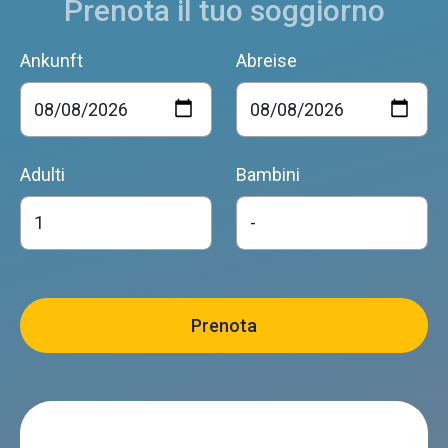
Prenota il tuo soggiorno
Ankunft
Abreise
Adulti
Bambini