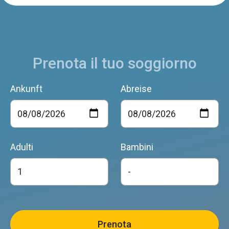
Prenota il tuo soggiorno
Ankunft
Abreise
Adulti
Bambini