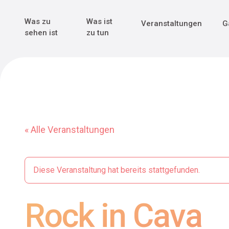
Genuss & Tr
Erster Weltk
Alle sehen
Alle sehen
Was zu
Was ist
Veranstaltungen
G
Main Navigation
sehen ist
zu tun
« Alle Veranstaltungen
Diese Veranstaltung hat bereits stattgefunden.
Rock in Cava