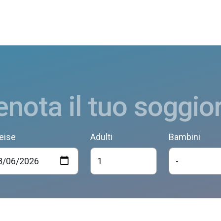
enota il tuo soggio
eise
Adulti
Bambini