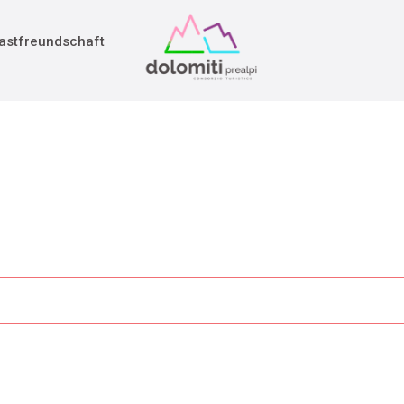
adition
rieg
astfreundschaft