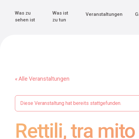
Genuss & Tr
Erster Weltk
Alle sehen
Alle sehen
Was zu
Was ist
Veranstaltungen
G
Main Navigation
sehen ist
zu tun
« Alle Veranstaltungen
Diese Veranstaltung hat bereits stattgefunden.
Rettili, tra mito