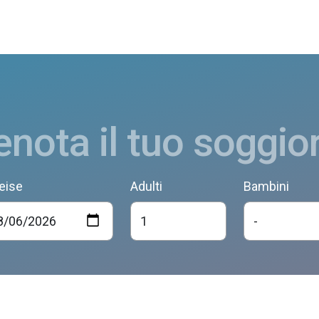
enota il tuo soggio
eise
Adulti
Bambini