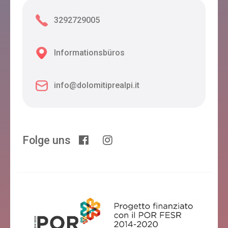
3292729005
Informationsbüros
info@dolomitiprealpi.it
Folge uns