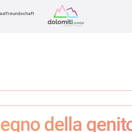
adition
rieg
astfreundschaft
egno della genito