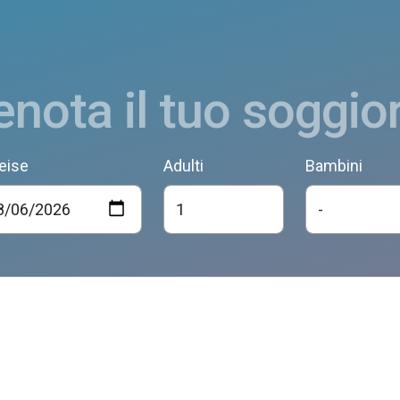
enota il tuo soggio
eise
Adulti
Bambini