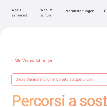
Genuss & Tr
Erster Weltk
Alle sehen
Alle sehen
Was zu
Was ist
Veranstaltungen
G
Main Navigation
sehen ist
zu tun
« Alle Veranstaltungen
Diese Veranstaltung hat bereits stattgefunden.
Percorsi a sost