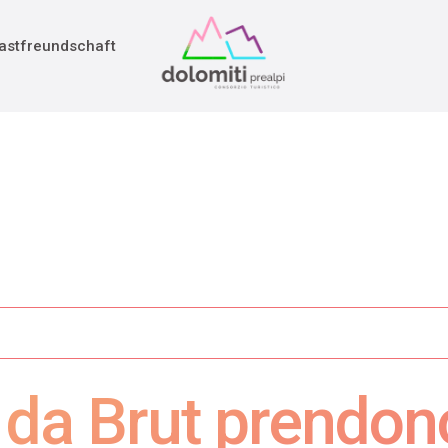
adition
rieg
astfreundschaft
lt da Brut prendo