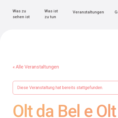
Genuss & Tr
Erster Weltk
Alle sehen
Alle sehen
Was zu
Was ist
Veranstaltungen
G
Main Navigation
sehen ist
zu tun
« Alle Veranstaltungen
Diese Veranstaltung hat bereits stattgefunden.
Olt da Bel e O