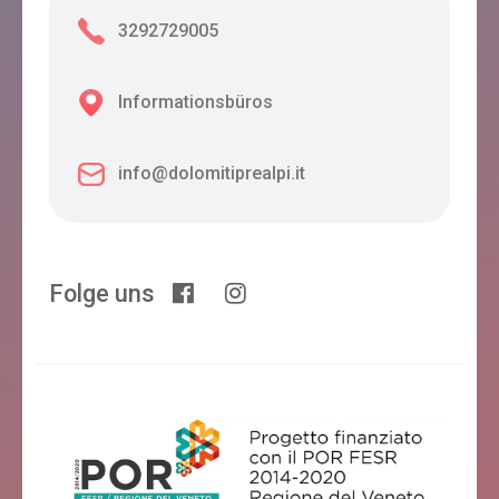
3292729005
Informationsbüros
info@dolomitiprealpi.it
Folge uns