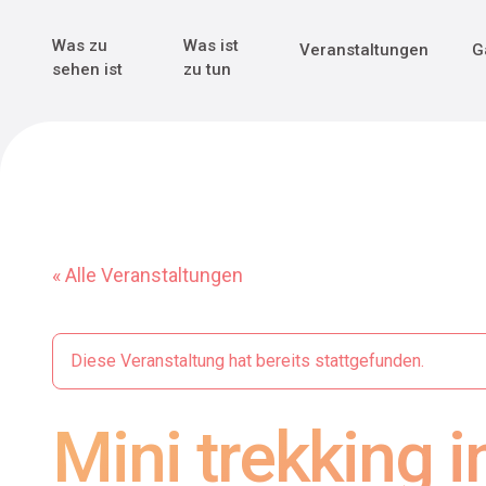
Genuss & Tr
Erster Weltk
Alle sehen
Alle sehen
Was zu
Was ist
Veranstaltungen
G
Main Navigation
sehen ist
zu tun
« Alle Veranstaltungen
Diese Veranstaltung hat bereits stattgefunden.
Mini trekking 