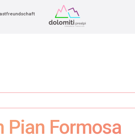
adition
rieg
astfreundschaft
in Pian Formosa