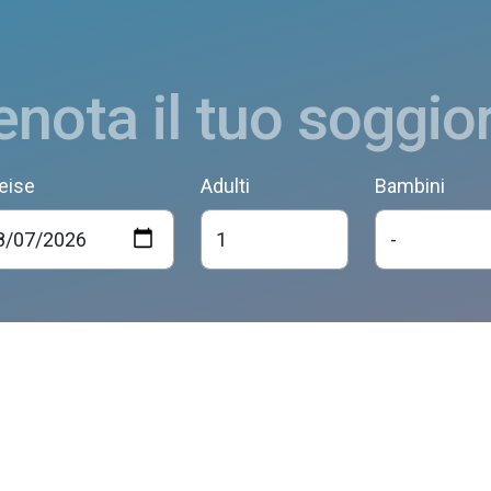
enota il tuo soggio
eise
Adulti
Bambini