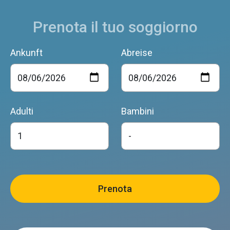
Prenota il tuo soggiorno
Ankunft
Abreise
Adulti
Bambini