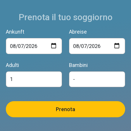
Prenota il tuo soggiorno
Ankunft
Abreise
Adulti
Bambini