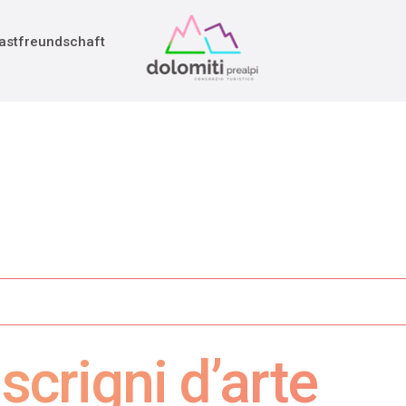
adition
rieg
astfreundschaft
scrigni d’arte