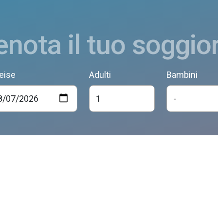
enota il tuo soggio
eise
Adulti
Bambini