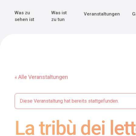
Genuss & Tr
Erster Weltk
Alle sehen
Alle sehen
Was zu
Was ist
Veranstaltungen
G
Main Navigation
sehen ist
zu tun
« Alle Veranstaltungen
Diese Veranstaltung hat bereits stattgefunden.
La tribù dei lett