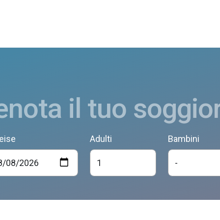
enota il tuo soggio
eise
Adulti
Bambini