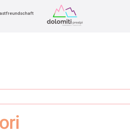
adition
rieg
astfreundschaft
ori