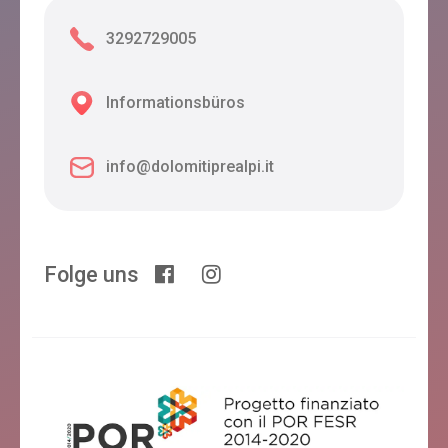
3292729005
Informationsbüros
info@dolomitiprealpi.it
Folge uns