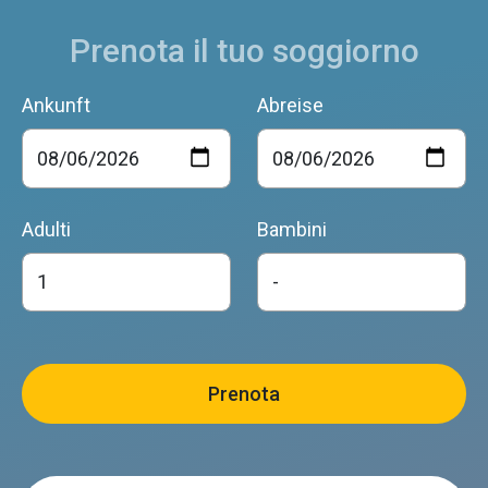
Prenota il tuo soggiorno
Ankunft
Abreise
Adulti
Bambini