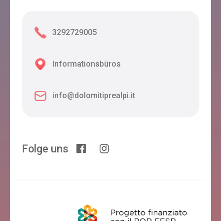
3292729005
Informationsbüros
info@dolomitiprealpi.it
Folge uns