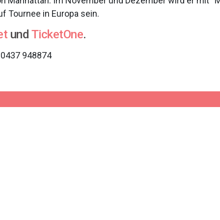
on Manhattan. Im November und Dezember wird er mit “Ma
f Tournee in Europa sein.
et
und
TicketOne
.
. 0437 948874