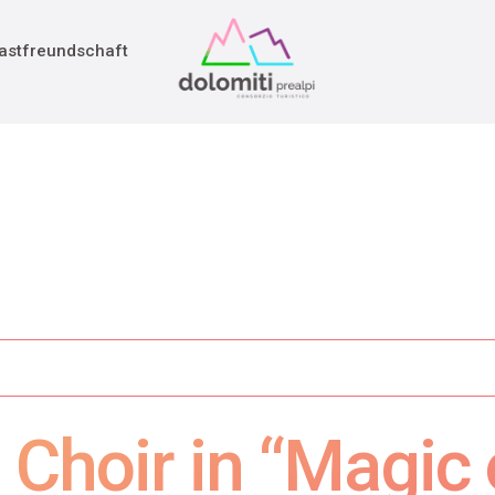
adition
rieg
astfreundschaft
 Choir in “Magic