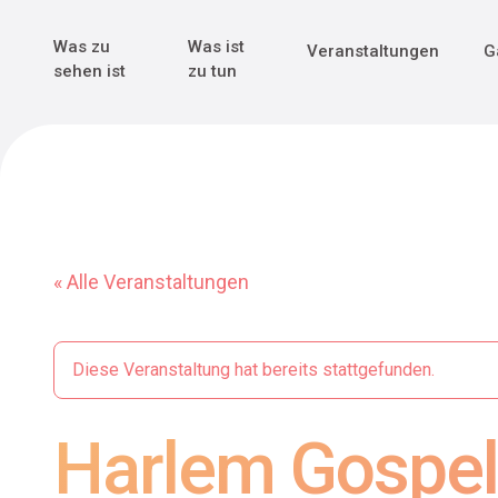
Genuss & Tr
Erster Weltk
Alle sehen
Alle sehen
Was zu
Was ist
Veranstaltungen
G
Main Navigation
sehen ist
zu tun
« Alle Veranstaltungen
Diese Veranstaltung hat bereits stattgefunden.
Harlem Gospel