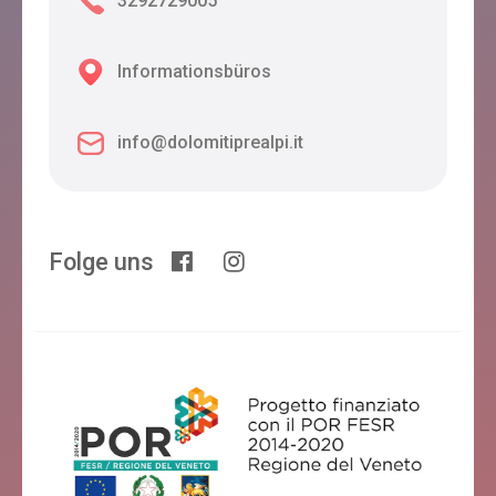
3292729005
Informationsbüros
info@dolomitiprealpi.it
Folge uns