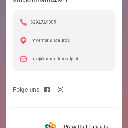
3292729005
Informationsbüros
info@dolomitiprealpi.it
Folge uns