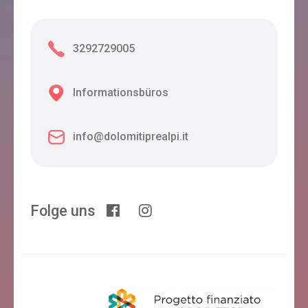
3292729005
Informationsbüros
info@dolomitiprealpi.it
Folge uns