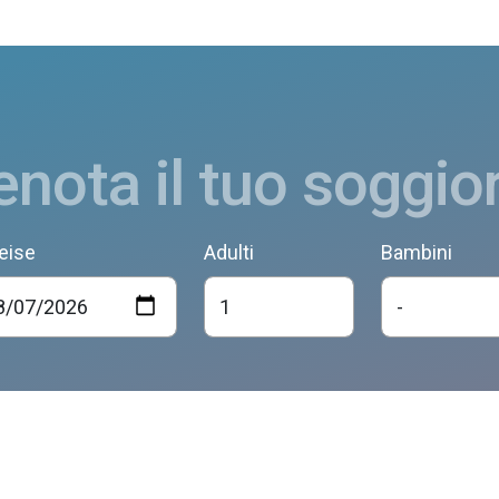
enota il tuo soggio
eise
Adulti
Bambini