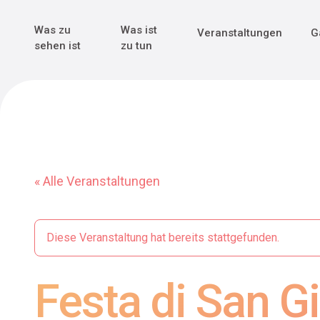
Genuss & Tr
Erster Weltk
Alle sehen
Alle sehen
Was zu
Was ist
Veranstaltungen
G
Main Navigation
sehen ist
zu tun
« Alle Veranstaltungen
Diese Veranstaltung hat bereits stattgefunden.
Festa di San Gi