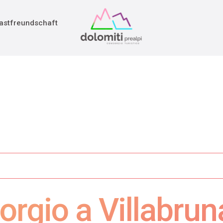
adition
rieg
astfreundschaft
orgio a Villabrun