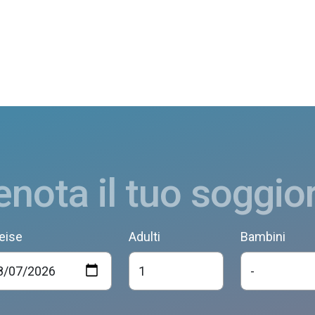
enota il tuo soggio
eise
Adulti
Bambini