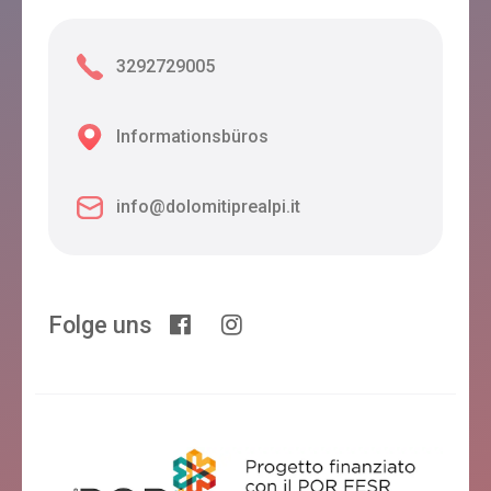
3292729005
Informationsbüros
info@dolomitiprealpi.it
Folge uns