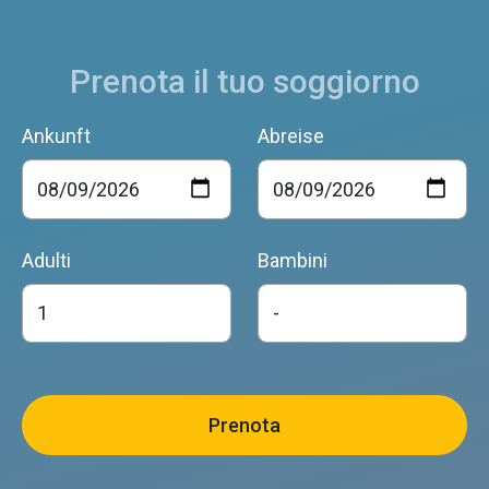
Prenota il tuo soggiorno
Ankunft
Abreise
Adulti
Bambini