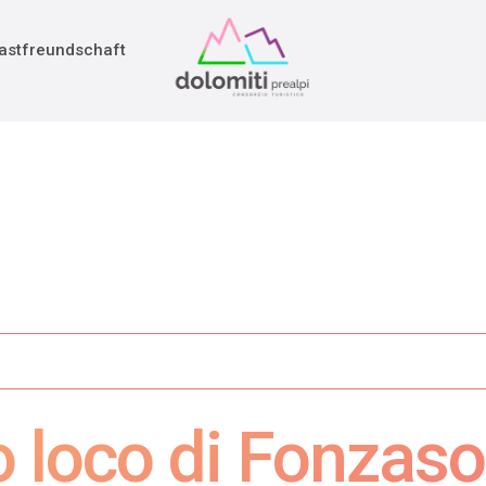
adition
rieg
astfreundschaft
o loco di Fonzaso