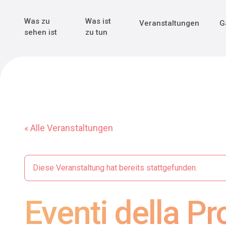
Genuss & Tr
Erster Weltk
Alle sehen
Alle sehen
Was zu
Was ist
Veranstaltungen
G
Main Navigation
sehen ist
zu tun
« Alle Veranstaltungen
Diese Veranstaltung hat bereits stattgefunden.
Eventi della Pr