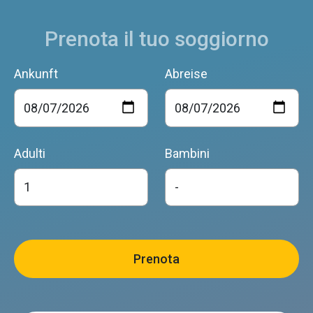
Prenota il tuo soggiorno
Ankunft
Abreise
Adulti
Bambini