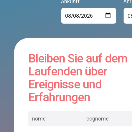
Ankunft
Abr
Bleiben Sie auf dem
Laufenden über
Ereignisse und
Erfahrungen