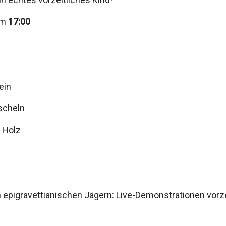
um
17:00
ein
scheln
 Holz
pigravettianischen Jägern: Live-Demonstrationen vorz