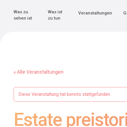
Genuss & Tr
Erster Weltk
Alle sehen
Alle sehen
Was zu
Was ist
Veranstaltungen
G
Main Navigation
sehen ist
zu tun
« Alle Veranstaltungen
Diese Veranstaltung hat bereits stattgefunden.
Estate preistor