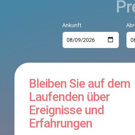
Pr
Ankunft
Abr
Bleiben Sie auf dem
Laufenden über
Ereignisse und
Erfahrungen