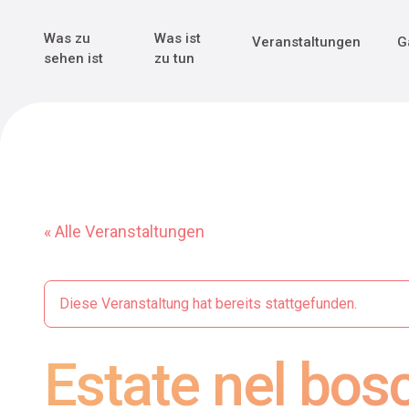
Genuss & Tr
Erster Weltk
Alle sehen
Alle sehen
Was zu
Was ist
Veranstaltungen
G
Main Navigation
sehen ist
zu tun
« Alle Veranstaltungen
Diese Veranstaltung hat bereits stattgefunden.
Estate nel bos