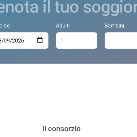
enota il tuo soggio
eise
Adulti
Bambini
Il consorzio