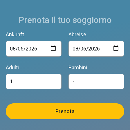
Prenota il tuo soggiorno
Ankunft
Abreise
Adulti
Bambini