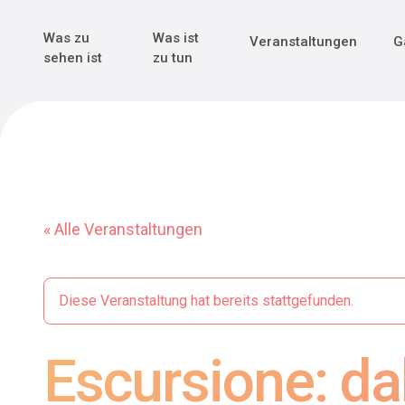
Genuss & Tr
Erster Weltk
Alle sehen
Alle sehen
Was zu
Was ist
Veranstaltungen
G
Main Navigation
sehen ist
zu tun
« Alle Veranstaltungen
Diese Veranstaltung hat bereits stattgefunden.
Escursione: dal