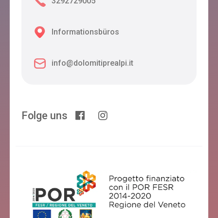
3292729005
Informationsbüros
info@dolomitiprealpi.it
Folge uns