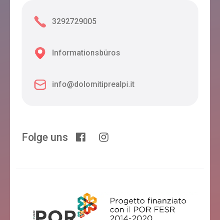
3292729005
Informationsbüros
info@dolomitiprealpi.it
Folge uns