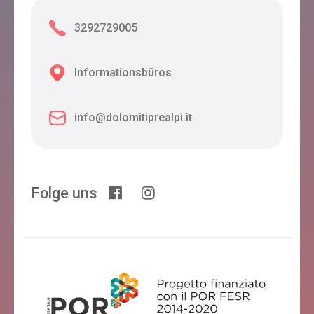
3292729005
Informationsbüros
info@dolomitiprealpi.it
Folge uns