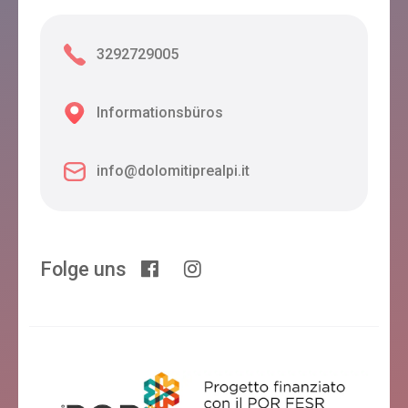
3292729005
Informationsbüros
info@dolomitiprealpi.it
Folge uns