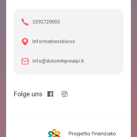
3292729005
Informationsbüros
info@dolomitiprealpi.it
Folge uns