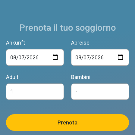
Prenota il tuo soggiorno
Ankunft
Abreise
Adulti
Bambini