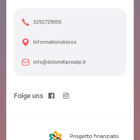
3292729005
Informationsbüros
info@dolomitiprealpi.it
Folge uns