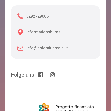
3292729005
Informationsbüros
info@dolomitiprealpi.it
Folge uns