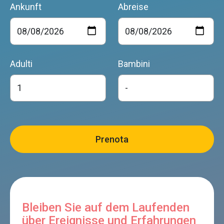
Ankunft
Abreise
Adulti
Bambini
Bleiben Sie auf dem Laufenden
über Ereignisse und Erfahrungen