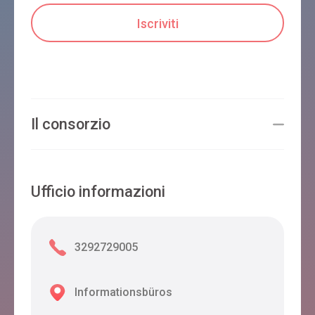
B&B BORGO GARIBALDI
Belluno
Il consorzio
AGRITURISMO SANT'ANNA
Belluno
Ufficio informazioni
VILLA RUDIO
Belluno
3292729005
Informationsbüros
B&B MONTE SCHIARA
Belluno