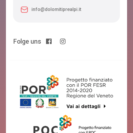
info@dolomitiprealpi.it
Da Agnese
Belluno
Folge uns
B&B LA GUSELA
Belluno
AL PONTE DELLA VITTORIA
Belluno