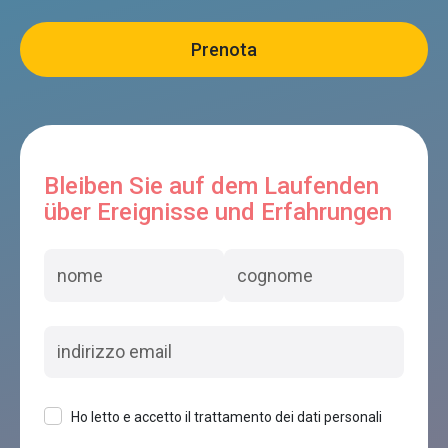
B&B LA PECORA NERA
Belluno
Gioz 87
Belluno
Bleiben Sie auf dem Laufenden
über Ereignisse und Erfahrungen
B&B VILLA BUZZATI
Belluno
BELVEDERE
Belluno
Ho letto e accetto il trattamento dei dati personali