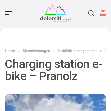
Main Navigation
Home
Dienstleistungen
Mobilität leicht gemacht
Cha
Charging station e-
bike – Pranolz