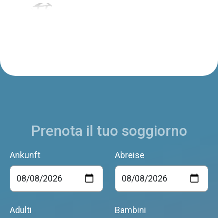
AGRITURISMO CASERA VECIA
Limana
LOCANDA VALMOREL
Limana
Prenota il tuo soggiorno
ANTICA PIEVE
Limana
Ankunft
Abreise
PIOL
Limana
Adulti
Bambini