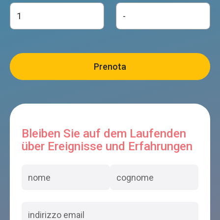
Dolomiti Woody House
Limana
B&B VILLA 61 MAISON DE CAMPAGNE
Limana
Bleiben Sie auf dem Laufenden
über Ereignisse und Erfahrungen
I BOSCHI DEL CASTAGNO
Limana