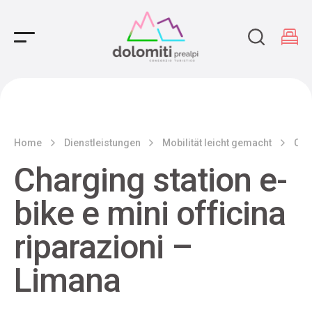
Main Navigation
Home
Dienstleistungen
Mobilität leicht gemacht
Char
Charging station e-
bike e mini officina
riparazioni –
Limana