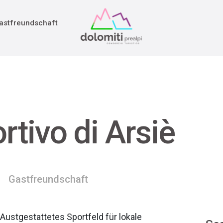
adition
rieg
astfreundschaft
tivo di Arsiè
Gastfreundschaft
Austgestattetes Sportfeld für lokale