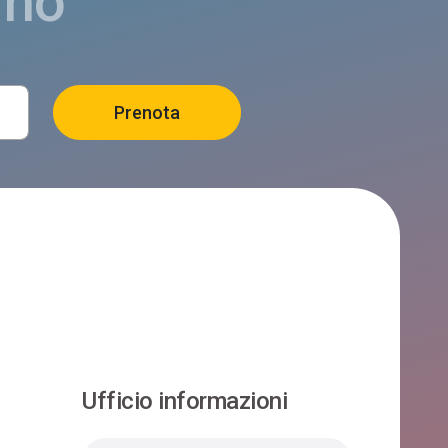
rno
VAL TOSELLA
Arsiu00e8
Ufficio informazioni