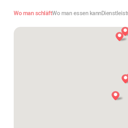
Wo man schläft
Wo man essen kann
Dienstleis