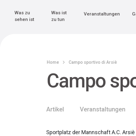
Genuss & Tr
Erster Weltk
Alle sehen
Alle sehen
Was zu
Was ist
Veranstaltungen
G
Main Navigation
sehen ist
zu tun
Home
Campo sportivo di Arsiè
Campo spor
Artikel
Veranstaltungen
Sportplatz der Mannschaft A.C. Arsiè 