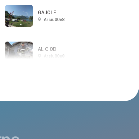
GAJOLE
Arsiu00e8
AL CIOD
Arsiu00e8
PARIGI
Arsiu00e8
CASA GARDELIN
Arsiu00e8