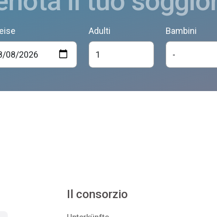
enota il tuo soggio
eise
Adulti
Bambini
Il consorzio