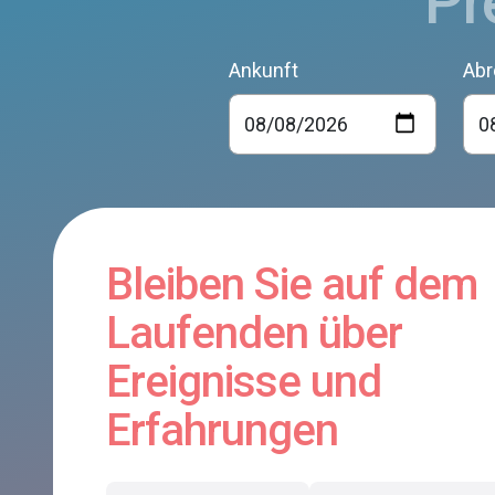
Pr
Ankunft
Abr
Bleiben Sie auf dem
Laufenden über
Ereignisse und
Erfahrungen